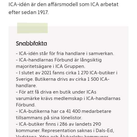
ICA-idén är den affärsmodell som ICA arbetat
efter sedan 1917.
Snabbfakta
- ICA-idén står för fria handlare i samverkan.
- ICA-handlarnas Förbund är långsiktig
majoritetsägare i ICA Gruppen.
- I slutet av 2021 fanns cirka 1 270 ICA-butiker i
Sverige. Butikerna drivs av cirka 1 500 ICA-
handlare.
- För att få driva en butik under ICAs
varumärke krävs medlemskap i ICA-handlarnas
Förbund.
- ICA-butikerna har ca 41 400 medarbetare
tillsammans på sina lönelistor.
- ICA-butiker finns i 286 av landets 290
kommuner. Representation saknas i Dals-Ed,
Vadstena, Ydre och Älvkarleby kommuner.